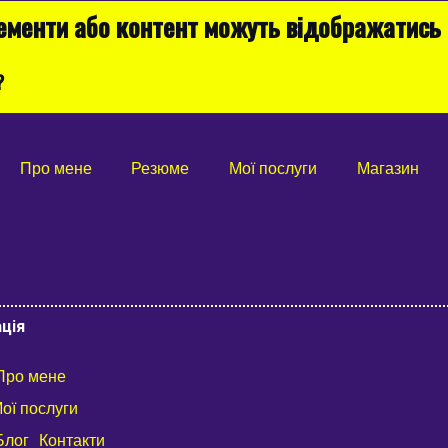
лементи або контент можуть відображатись
?
Про мене
Резюме
Мої послуги
Магазин
ція
Про мене
ої послуги
Блог
Контакти