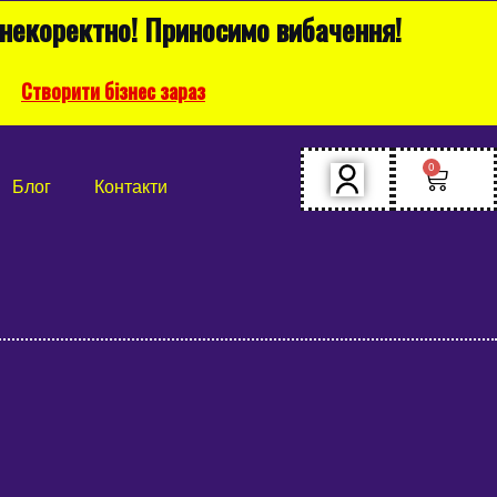
 некоректно! Приносимо вибачення!
Створити бізнес зараз
0
Блог
Контакти