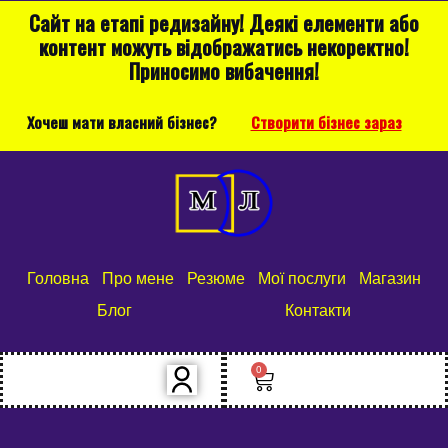
Сайт на етапі редизайну! Деякі елементи або
контент можуть відображатись некоректно!
Приносимо вибачення!
Хочеш мати власний бізнес?
Створити бізнес зараз
Головна
Про мене
Резюме
Мої послуги
Магазин
Блог
Контакти
0